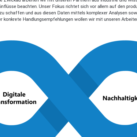
wickau arbeiten wir mit unseren Partnern aus Industrie und Wiss
Einflüsse beachten. Unser Fokus richtet sich vor allem auf den prod
 zu schaffen und aus diesen Daten mittels komplexer Analysen so
r konkrete Handlungsempfehlungen wollen wir mit unseren Arbeite